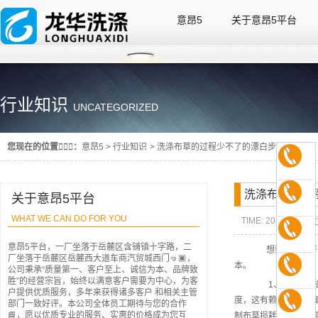
意昂5
关于意昂5平台
意昂5
关于意昂5平台
行业知识
UNCATEGORIZED
您现在的位置🙍🏽‍♀️：
意昂5
>
行业知识
>
洗涤布草的过程少不了的漂白步骤
洗涤布草的过
关于意昂5平台
WHAT WE CAN DO FOR YOU
TIME: 2018-03-23
意昂5平台，一厂坐落于岳麓区含铺镇十字路，二
想要布草有好的
厂坐落于岳麓区岳麓西大道车商汽贸城西门🤜🏿，
本。
公司秉承“质量第一、客户至上、诚信为本、品牌致
胜”的经营宗旨，始终以满意客户需要为中心，为客
1、注意漂白的
户提供优质服务，多年来获得诸多客户 和相关主管
度，这有赖于漂白剂强
部门一致好评。本公司全体员工期待与您的合作
📘，愿以优质专业的服务、实惠的价格成为您互
制布草损耗的关键因