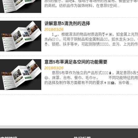
昂5的餐厅、酒吧♠️、咖啡厅等场所的台桌布、餐盘垫
的商机。纺织品作为装饰材料，在意昂5空间...
讲解意昂5清洗剂的选择
2018/03/26
1🛷、根据清洁的物品材质选购⚧🫵🏽。如金属上光
水👼🏻☆。可用于铜制品和金属制品🧔‍♂️，如水龙头🫱
🤴、锁把、扶手等💬，可起到除锈🏊‍♂️🙍‍♂️、去污、上光的作
意昂5布草满足各空间的功能需要
2018/03/26
意昂5布草作为独立的产品形式🧛🏽‍♀️🧳，满足意昂
😄、床罩、台布、餐巾、毛巾🤘。 不同功能特征的用
的选择及制作等方面都有不同的要求👩🏼‍🏫。当中着...