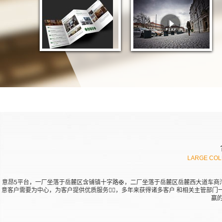
LARGE COL
意昂5平台，一厂坐落于岳麓区含铺镇十字路🛟，二厂坐落于岳麓区岳麓西大道车商汽贸城
意客户需要为中心，为客户提供优质服务🤷‍♀️，多年来获得诸多客户 和相关主管部
赢的