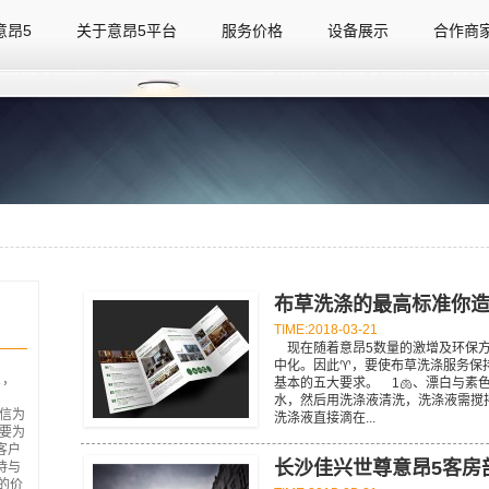
意昂5
关于意昂5平台
服务价格
设备展示
合作商
意昂5
关于意昂5平台
服务价格
设备展示
合作商
布草洗涤的最高标准你造吗
TIME:2018-03-21
现在随着意昂5数量的激增及环保方
中化。因此♈️，要使布草洗涤服务保
，
基本的五大要求。 1🫁、漂白与素
水，然后用洗涤液清洗，洗涤液需搅拌均
诚信为
洗涤液直接滴在...
要为
客户
长沙佳兴世尊意昂5客房
待与
惠的价