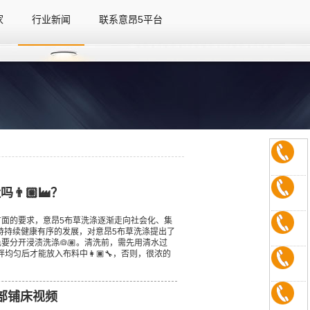
家
行业新闻
联系意昂5平台
家
行业新闻
联系意昂5平台
🏼‍🏭？
面的要求，意昂5布草洗涤逐渐走向社会化、集
持持续健康有序的发展，对意昂5布草洗涤提出了
色要分开浸渍洗涤👰🏽。清洗前，需先用清水过
匀后才能放入布料中👩🏿‍🔧，否则，很浓的
部铺床视频