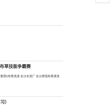
昂5布草技能争霸赛
沙意昂5布草洗涤 长沙水洗厂 长沙宾馆布草清洗
学习）