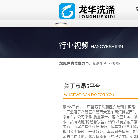
行业视频
HANGYESHIPIN
您现在的位置🧑‍🦱：
意昂5
>
行业视频
关于意昂5平台
WHAT WE CAN DO FOR YOU
意昂5平台，一厂坐落于岳麓区含铺镇十字路
二厂坐落于岳麓区岳麓西大道车商汽贸城西门
🧑🏿‍🍼，公司秉承“质量第一、客户至上🐐、
本、品牌致胜”的经营宗旨，始终以满意客户需
中心，为客户提供优质服务，多年来获得诸多
和相关主管部门一致好评。本公司全体员工期
您的合作🤙🏽，愿以优质专业的服务🧍‍♀️、实