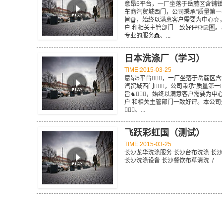
意昂5平台，一厂坐落于岳麓区含铺镇十字
车商汽贸城西门，公司秉承“质量第一、客
旨🔏，始终以满意客户需要为中心☆
户 和相关主管部门一致好评💆🏻🈶
专业的服务👸、...
日本洗涤厂（学习）
TIME:2015-03-25
意昂5平台🙎🏿‍♀️，一厂坐落于
汽贸城西门🙋🏿‍♀️，公司秉承“质量第
旨♞⛹🏼‍♂️，始终以满意客户需要
户 和相关主管部门一致好评。本公
🚴🏿‍♂️、...
飞跃彩虹国（测试）
TIME:2015-03-25
长沙龙华洗涤服务 长沙台布洗涤 长
长沙洗涤设备 长沙餐饮布草清洗 /