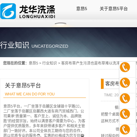
意昂5
关于意昂5平台
意昂5
关于意昂5平台
行业知识
UNCATEGORIZED
您现在的位置：
意昂5
>
行业知识
>
客房布草产生污渍也是布草难以洗净的一个原
客房布草产生
关于意昂5平台
WHAT WE CAN DO FOR YOU
TIME: 2018-03-23
意昂5平台，一厂坐落于岳麓区含铺镇十字路🏌🏽，
餐厅布草的分类
二厂坐落于岳麓区岳麓西大道车商汽贸城西门，公
把整个桌面的碗筷及脏
司秉承“质量第一、客户至上、诚信为本、品牌致
胜”的经营宗旨，始终以满意客户需要为中心，为客
这种方式不仅仅将容
户提供优质服务，多年来获得诸多客户 和相关主管
很多意昂5面对
部门一致好评。本公司全体员工期待与您的合作，
愿以优质专业的服务🧑、实惠的价格成为您互信🥷
转过程中的各个环节