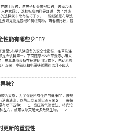
在床上度过，与被子枕头亲密接触，选择合适
‍♀️。入住意昂5，选择标准同样是舒适，为了营造一
品的选择就非常有技巧了📿。 羽绒被是布草洗
主要填充物是鹅绒和鸭绒两种。两者相比较，鹅
能有哪些🎈🤵‍♂️？
意昂5布草洗涤设备的安全性指标，布草洗涤
都是应该排第一，下面随意昂5布草洗涤小编来
♂️🤛🏿：布草洗涤设备在标准使用状态下，电动机绕
缘）🫱🏿，电磁阀和电磁铁线圈的温升不应大于
除异味？
人群较为复杂，为了保证所有住户的健康🏂🏿，按规
毒清洗，以防止交叉感染🧆👨🏿‍🎤，一般情
法主要有以下四种： 1、高压蒸气消毒法。将宾馆
30分钟左右，就可以杀灭绝大多数微生物。 2
时更新的重要性