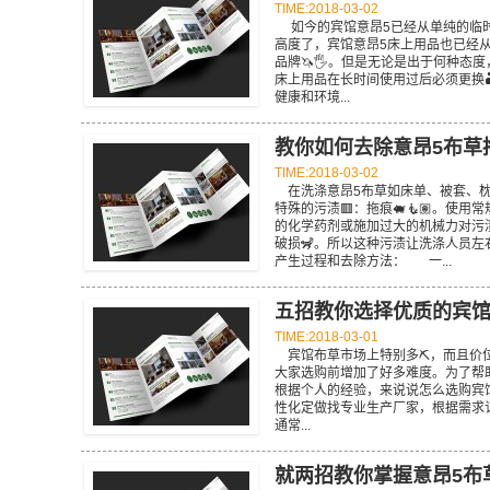
TIME:2018-03-02
如今的宾馆意昂5已经从单纯的临时
高度了，宾馆意昂5床上用品也已经
品牌🦄🖐。但是无论是出于何种态度
床上用品在长时间使用过后必须更换
健康和环境...
教你如何去除意昂5布草
TIME:2018-03-02
在洗涤意昂5布草如床单、被套、枕套🧑‍
特殊的污渍🟥：拖痕🐖🧜🏽。使
的化学药剂或施加过大的机械力对污渍进
破损🦨。所以这种污渍让洗涤人员左右
产生过程和去除方法： 一...
五招教你选择优质的宾
TIME:2018-03-01
宾馆布草市场上特别多⛏，而且价位多少
大家选购前增加了好多难度。为了帮
根据个人的经验，来说说怎么选购宾
性化定做找专业生产厂家，根据需求
通常...
就两招教你掌握意昂5布