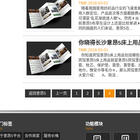
TIME:2018-03-01
随着我国家用纺织品行业的飞速发展🙎🏻
用人群定位、产品层次等方面都颇费心
可谓是“乱花渐欲迷人眼”🟰。然而👨
前意昂5布草在设计上还是比较单调👩
同的国度的人们来说，意昂5在...
你晓得长沙意昂5床上用
TIME:2018-03-01
你知道宾馆意昂5床上用品包括哪些
宾馆意昂5床上用品就是意昂5宾馆里的被套
套、枕芯、保护垫、靠垫、靠垫套、
地巾，晚安巾等毛巾⚜️。那么宾馆意
大家介绍： A、简洁...
返回意昂5
上一页
1
2
3
4
5
6
门标签
功能模块
GS
TAGS
于意昂5平台
合作商家
服务价格