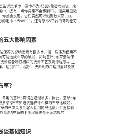
诉您毛巾与浴巾不为人知的秘密🧑🏼‍🚀，来
浴巾。还有一点你肯定不会想到𓀐，如果用显微
你就会发现，它们竟然可以溅到数米高🧖🏿‍♀️，
巾上去🩶👱🏻‍♂️，还有意昂5平台的牙刷也可
的五大影响因素
洁保养的影响因素有很多🐣，如：洗涤剂使用不
有可能造成布草的破损，影响意昂5布草清洁保
洗涤设备制订相应的洗涤工艺及洗涤程序▪️，主
、速度🧝🏼‍♀️、程序、洗涤剂的合理用量以及装
布草？
，各地的意昂5宾馆在逐渐增多，因此，意昂5布
很多意昂5不知道该选择什么样的布草比较好，
布草的档次关系到客人使用的舒适度并且直接影
️。当然意昂5布草的卫生程度也是不容忽视的
浅谈基础知识