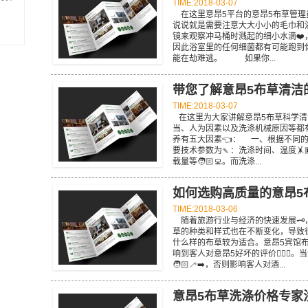
TIME:2018-03-07
在这里意昂5平台的意昂5布草管理员告
说说就是需要注意大大小小的毛巾和
镜来观察冲马桶时溅起的细小水滴❤️‍，
因此浴室里的任何细菌都有可能跑到你的毛
能在劫难逃。 如果你...
带您了解意昂5布草清洁
TIME:2018-03-07
在这里为大家讲解意昂5布草科学清
当、人为因素以及洗涤机械原因等都
养有五大因素👈： 一、根据不同的
要技术参数为🍡：洗涤时间、温度🤸🏿
载量等🧑🏻‍💻。而洗涤...
如何选购高质量的意昂5
TIME:2018-03-06
随着旅游行业与经济的快速发展🗝
草的种类和样式也在不断变化，导致
什么样的布草较为适合。意昂5宾馆
响到客人对意昂5好坏的评价🧑🏻‍✈
🧑🏻‍🦯‍➡️，否则影响客人对酒...
意昂5布草洗涤价格专家