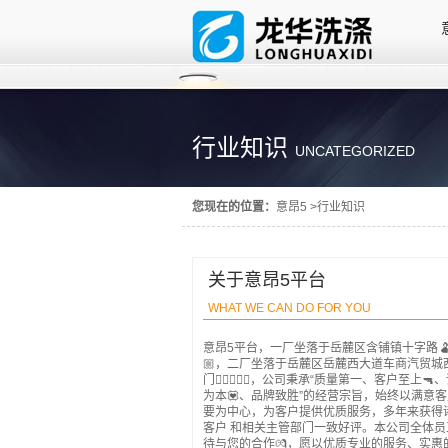
行业知识
UNCATEGORIZED
您现在的位置：
意昂5
>
行业知识
关于意昂5平台
WHAT WE CAN DO FOR YOU
意昂5平台，一厂坐落于岳麓区含铺镇十字路
🏼，二厂坐落于岳麓区岳麓西大道车商汽贸城
门✌🏻🙎🏻‍♂️，公司秉承“质量第一、客户至上🔫
为本💟、品牌致胜”的经营宗旨，始终以满意
要为中心，为客户提供优质服务，多年来获得
客户 和相关主管部门一致好评。本公司全体员
待与您的合作💏，愿以优质专业的服务、实惠