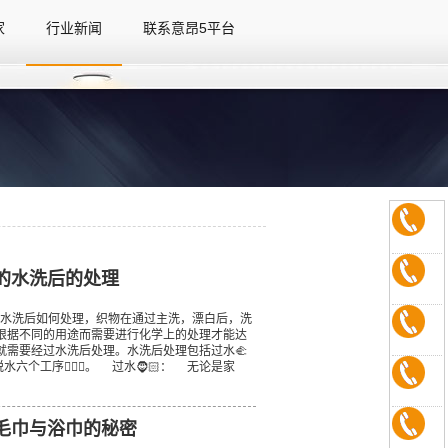
家
行业新闻
联系意昂5平台
家
行业新闻
联系意昂5平台
的水洗后的处理
水洗后如何处理，织物在通过主洗，漂白后，洗
根据不同的用途而需要进行化学上的处理才能达
就需要经过水洗后处理。水洗后处理包括过水🫲
脱水六个工序🙇🏽‍♀️。 过水🧔🏻： 无论是家
毛巾与浴巾的秘密