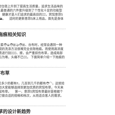
住宿上升到了提高生活质量，追求生活品味的
从最普通的六件套升级到了个性化十足的功能型
，健康才是人们追求的最高目的☝🏽，宾馆意昂5
🏜。 适时的更新意昂5床上用品，首先是身体
拖痕相关知识
💻🧑🏼‍🤝‍🧑🏼、台布时，经常会遇到一种
用常规的洗涤方法很难完全去除拖痕。而使用高浓度
行刮🏌🏼‍♂️、擦，会严重损伤布草，造成局部
为难，头痛不已👈🏿。 下面简单介绍一下拖痕的
馆布草
的都有‼️，几百到几千的都有🧑‍🦲，这就给
助大家能够选择到更加优质的宾馆布草，今天来
馆布草。 第一、意昂5宾馆布草最好是根据个
订做合适的规格和档次，从而适合客人的需求。
草的设计新趋势