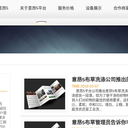
意昂5
关于意昂5平台
服务价格
设备展示
合作商
意昂5
关于意昂5平台
服务价格
设备展示
合作商
意昂5布草洗涤公司推出
TIME:2018-03-07
意昂5平台公司推出意昂5布草洗涤
涤就告一段落，但为了使干净的织物

到人们对织物的最佳的使用要求，这
西
🏻，柔软，中和🤦🏽‍♂️，增白，上糨，
、诚信
庭洗衣还是工业洗...
客户需
诸多
意昂5布草管理员告诉你
工期
的价