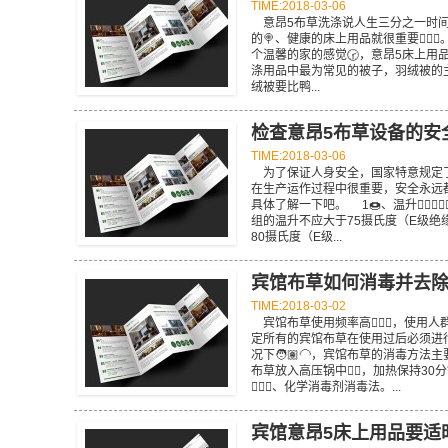
TIME:2018-03-06
意昂5布草洗涤说人生三分之一时间
的🍭、健康的床上用品就很重要🤹🏼
个温馨的家的感觉🕝，意昂5床上用
涤用品中最为常见的被子，羽绒被的
绒被要比鸭...
检查意昂5布草设备的安全性
TIME:2018-03-06
为了保证人身安全，国家特意规定了
在生产运作过程中很重要，安全永远
具体了解一下吧。 1🍩、温升🏊🏼‍
组的温升不应大于75摄氏度（E级绝
80摄氏度（E级...
宾馆布草如何消毒并去
TIME:2018-03-02
宾馆布草使用频率高👳🏼‍♂️，使用
定所有的宾馆布草在使用过后必须进行消
况下🧑🏽‍🦲，宾馆布草的消毒方
布草放入高压锅中🧗‍♀️，加热保持
🤵🏽‍♂️、化学消毒剂消毒法。...
宾馆意昂5床上用品要适