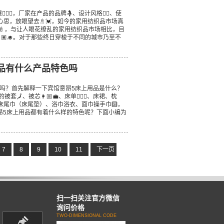
‍♀️，厂家在产品的品牌🤱、设计风格👷‍♀️、使
思，放眼望去🚿💓，如今的家用纺织品市场真
🏼‍🍼，与让人眼花缭乱的家用纺织品市场相比，目
🏽‍🎓。对于那些终日穿梭于不同的城市乃至不
品有什么产品特色吗
吗？首先解释一下宾馆意昂5床上用品是什么？
、被芯👩🏼‍💼、床单🤽🏽‍♂️、床裙、枕
床尾巾（床尾垫）、浴巾浴衣、面巾操手巾🔟，
昂5床上用品都有着什么样的特色呢？下面小编为
7
8
9
10
11
下一页
最后一页
扫一扫关注官方微信
询问价格
TWO-DIMENSIONAL CODE